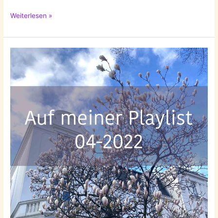
Auf
Weiterlesen »
meiner
Playlist
05-
2022!