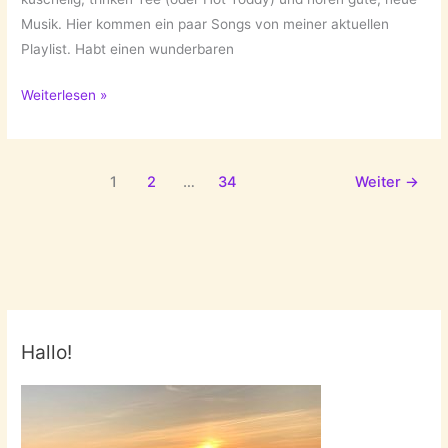
Musik. Hier kommen ein paar Songs von meiner aktuellen
Playlist. Habt einen wunderbaren
Auf
Weiterlesen »
meiner
Playlist
10-
1
2
…
34
Weiter
→
2021!
Hallo!