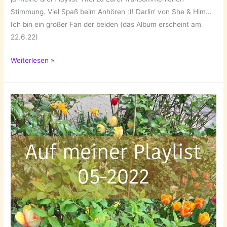
Stimmung. Viel Spaß beim Anhören :)! Darlin‘ von She & Him…
Ich bin ein großer Fan der beiden (das Album erscheint am
22.6.22)
Auf
Weiterlesen »
meiner
Playlist
06-
2022!