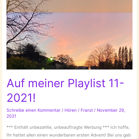
Auf meiner Playlist 11-
2021!
Schreibe einen Kommentar
/
Hören
/
Franzi
/
November 29,
2021
*** Enthält unbezahlte, unbeauftragte Werbung *** Ich hoffe,
Ihr hattet allen einen wunderbaren ersten Advent! Bei uns gab