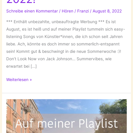
Schreibe einen Kommentar
/
Hören
/
Franzi
/
August 8, 2022
*** Enthält unbezahlte, unbeauftragte Werbung *** Es ist
August, es ist heiß und auf meiner Playlist tummeln sich easy-
listening Songs von Künstler*innen, die ich schon seit Jahren
liebe. Ach, könnte es doch immer so sommerlich-entspannt
sein! Kommt gut & beschwingt in die neue Sommerwoche :)!
Don’t Look Now von Jack Johnson… Summervibes, wie
erwartet bei […]
Auf
Weiterlesen »
meiner
Playlist
08-
2022!