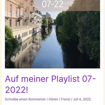
Auf meiner Playlist 07-
2022!
Schreibe einen Kommentar
/
Hören
/
Franzi
/
Juli 4, 2022