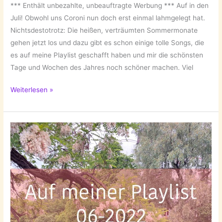
*** Enthält unbezahlte, unbeauftragte Werbung *** Auf in den
Juli! Obwohl uns Coroni nun doch erst einmal lahmgelegt hat.
Nichtsdestotrotz: Die heißen, verträumten Sommermonate
gehen jetzt los und dazu gibt es schon einige tolle Songs, die
es auf meine Playlist geschafft haben und mir die schönsten
Tage und Wochen des Jahres noch schöner machen. Viel
Auf
Weiterlesen »
meiner
Playlist
07-
2022!