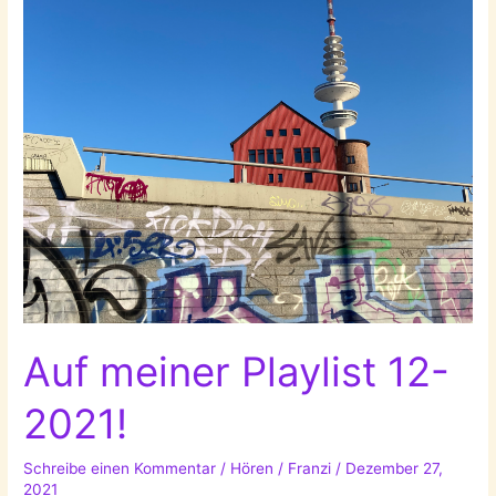
Auf meiner Playlist 12-
2021!
Schreibe einen Kommentar
/
Hören
/
Franzi
/
Dezember 27,
2021