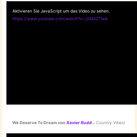
Aktivieren Sie JavaScript um das Video zu sehen.
https://www.youtube.com/watch?v=_O4bIZTieik
We Deserve To Dream
von
Xavier Rudd
…
Country Vibes!