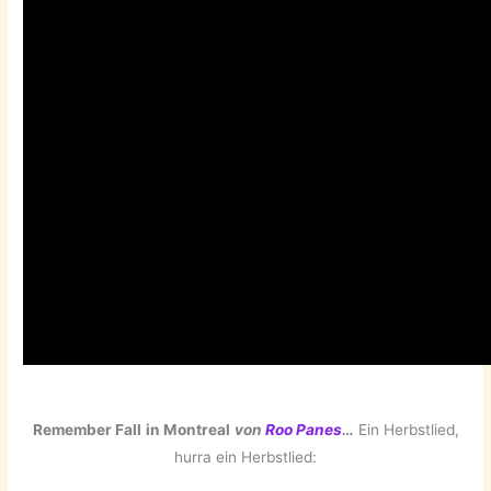
Remember Fall
in Montreal
von
Roo Panes
…
Ein Herbstlied,
hurra ein Herbstlied: