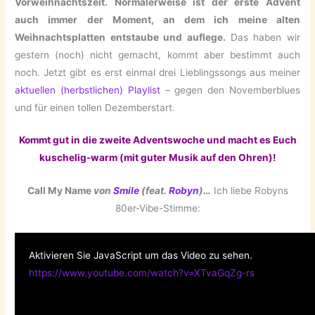
Vorweihnachtszeit. Normalerweise ist der erste Advent
auch immer der Moment, an dem ich meine alten
Weihnachtsplatten entstaube und auflege.
Das haben wir
gestern (noch) nicht gemacht, kommt aber bestimmt auch
noch. Jetzt gibt es erst einmal drei Lieblingssongs aus meiner
aktuellen (herbstlichen) Playlist
– gegen den Novemberblues
und für einen tollen Dezemberstart.
Kommt gut in die zweite Adventswoche und macht es Euch
kuschelig-warm (mit guter Musik auf den Ohren)!
Call My Name
von
Smile
(feat.
Robyn
)…
Ich liebe Robyns
80er-Vibe-Stimme:
Aktivieren Sie JavaScript um das Video zu sehen.
https://www.youtube.com/watch?v=XTvaGqZg-rs