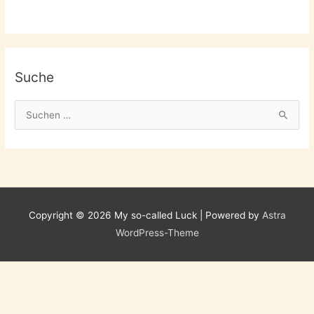
Suche
S
u
c
h
e
n
Copyright © 2026
My so-called Luck
| Powered by
Astra
n
WordPress-Theme
a
c
h
: