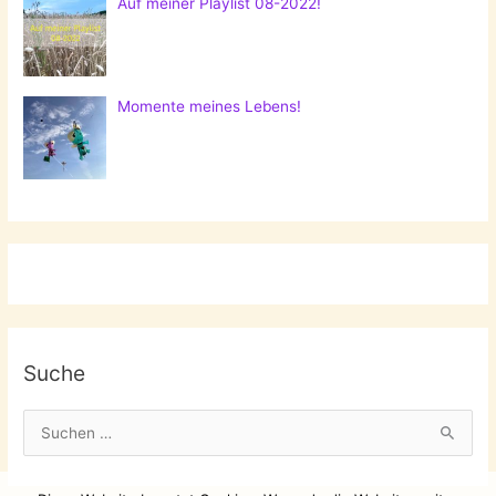
Auf meiner Playlist 08-2022!
Momente meines Lebens!
Suche
S
u
c