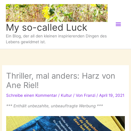
Zum
Inhalt
springen
Hau
My so-called Luck
Ein Blog, der all den kleinen inspirierenden Dingen des
Lebens gewidmet ist.
Thriller, mal anders: Harz von
Ane Riel!
Schreibe einen Kommentar
/
Kultur
/ Von
Franzi
/
April 19, 2021
*** Enthält unbezahlte, unbeauftragte Werbung ***