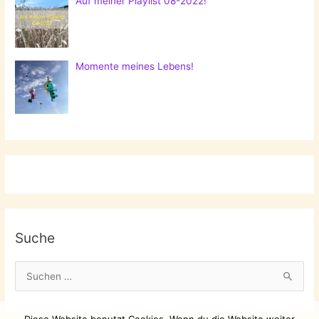
Auf meiner Playlist 08-2022!
Momente meines Lebens!
Suche
S
u
c