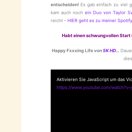
entscheiden!
Es gab einfach zu viel 
kam auch noch
ein Duo von Taylor Sw
reicht –
HIER geht es zu meiner Spotif
Habt einen schwungvollen Start
Happy Fxxxing Life
von
5K HD
…
Dauer
dies
Aktivieren Sie JavaScript um das Vi
https://www.youtube.com/watch?v