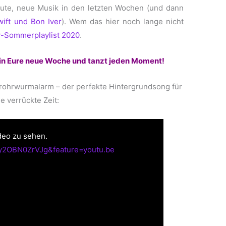
gute, neue Musik in den letzten Wochen (und dann
ift und Bon Iver
). Wem das hier noch lange nicht
y-Sommerplaylist 2020
.
 in Eure neue Woche und tanzt jeden Moment!
ohrwurmalarm – der perfekte Hintergrundsong für
e verrückte Zeit:
deo zu sehen.
=y2OBN0ZrVJg&feature=youtu.be