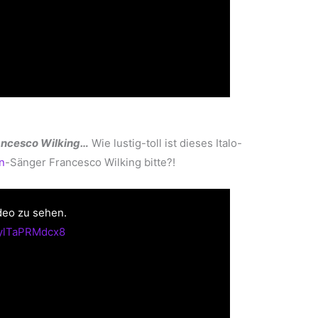
rancesco Wilking…
Wie lustig-toll ist dieses Italo-
n
-Sänger Francesco Wilking bitte?!
deo zu sehen.
=ylTaPRMdcx8