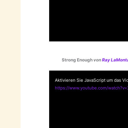
Strong Enough
von
Ray LaMont
Aktivieren Sie JavaScript um das Vi
https://www.youtube.com/watch?v