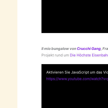
Il mio bungalow von
Crucchi Gang
, F
Projekt rund um
Die Höchste Eisenbah
Aktivieren Sie JavaScript um das Vi
https://www.youtube.com/watch?v