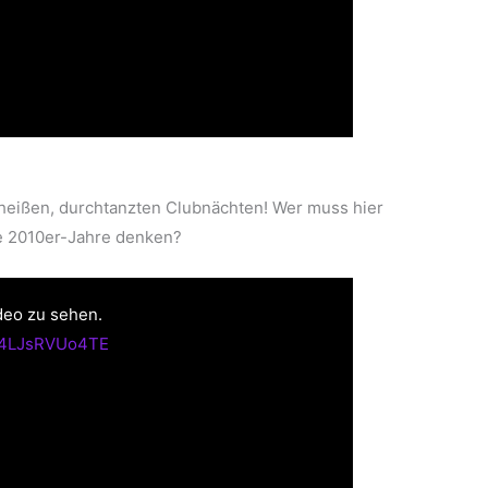
heißen, durchtanzten Clubnächten! Wer muss hier
e 2010er-Jahre denken?
deo zu sehen.
v=4LJsRVUo4TE