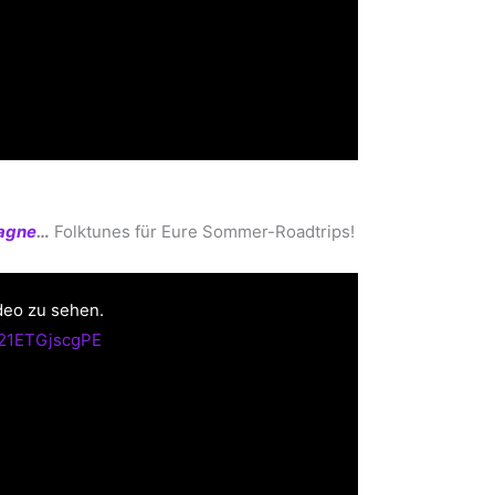
agne
…
Folktunes für Eure Sommer-Roadtrips!
deo zu sehen.
=21ETGjscgPE