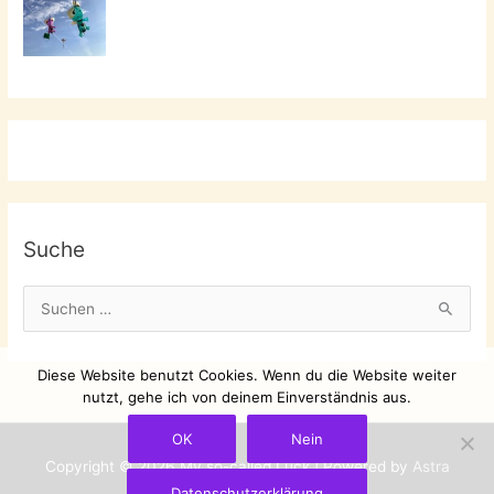
Suche
S
u
c
Diese Website benutzt Cookies. Wenn du die Website weiter
h
nutzt, gehe ich von deinem Einverständnis aus.
e
OK
Nein
n
Copyright © 2026
My so-called Luck
| Powered by
Astra
n
Datenschutzerklärung