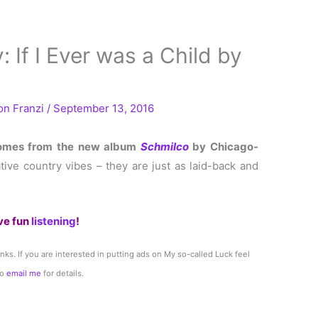
 If I Ever was a Child by
Von
Franzi
/
September 13, 2016
mes from the new album
Schmilco
by Chicago-
ative country vibes – they are just as laid-back and
ve fun
listening
!
links. If you are interested in putting ads on My so-called Luck feel
to
email me
for details.