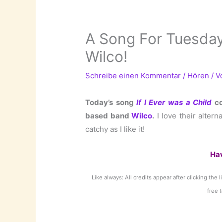
A Song For Tuesday:
Wilco!
Schreibe einen Kommentar
/
Hören
/ 
Today’s song
If I Ever was a Child
co
based band
Wilco
.
I love their altern
catchy as I like it!
Ha
Like always: All credits appear after clicking the 
free 