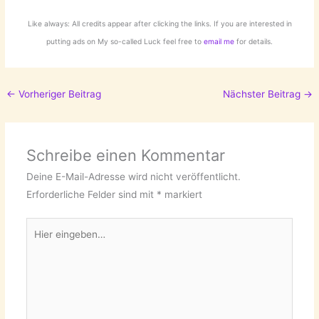
Like always: All credits appear after clicking the links. If you are interested in
putting ads on My so-called Luck feel free to
email me
for details.
←
Vorheriger Beitrag
Nächster Beitrag
→
Schreibe einen Kommentar
Deine E-Mail-Adresse wird nicht veröffentlicht.
Erforderliche Felder sind mit
*
markiert
Hier
eingeben…