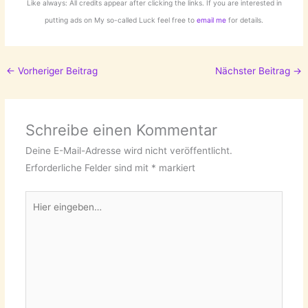
Like always: All credits appear after clicking the links. If you are interested in
putting ads on My so-called Luck feel free to
email me
for details.
←
Vorheriger Beitrag
Nächster Beitrag
→
Schreibe einen Kommentar
Deine E-Mail-Adresse wird nicht veröffentlicht.
Erforderliche Felder sind mit
*
markiert
Hier
eingeben…