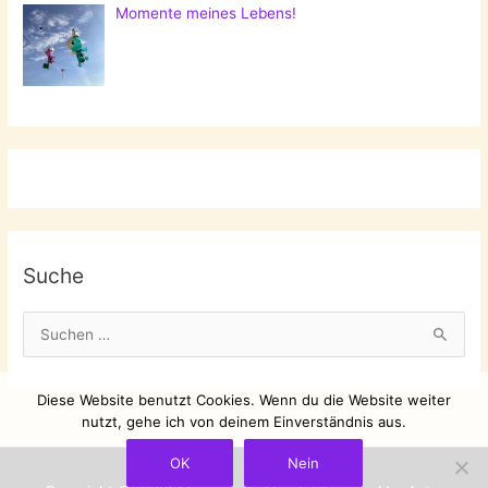
Momente meines Lebens!
Suche
S
u
c
Diese Website benutzt Cookies. Wenn du die Website weiter
h
nutzt, gehe ich von deinem Einverständnis aus.
e
OK
Nein
n