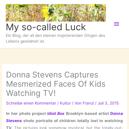
Zum
Inhalt
springen
Hau
My so-called Luck
Ein Blog, der all den kleinen inspirierenden Dingen des
Lebens gewidmet ist.
Donna Stevens Captures
Mesmerized Faces Of Kids
Watching TV!
Schreibe einen Kommentar
/
Kultur
/ Von
Franzi
/
Juli 3, 2015
In her photo project
Idiot Box
Brooklyn-based artist
Donna
Stevens
shots portraits of children totally lost in watching
TV.
The pictures look somehow mystical, but the totally-out-