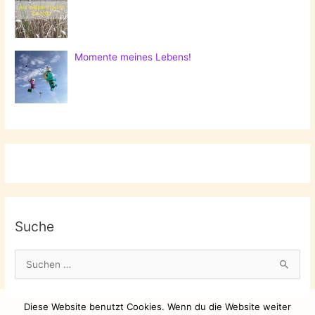
Momente meines Lebens!
Suche
S
u
c
Diese Website benutzt Cookies. Wenn du die Website weiter
h