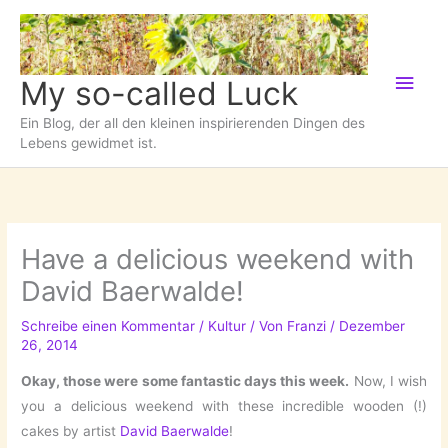
Zum
Inhalt
springen
Hau
My so-called Luck
Ein Blog, der all den kleinen inspirierenden Dingen des
Lebens gewidmet ist.
Have a delicious weekend with
David Baerwalde!
Schreibe einen Kommentar
/
Kultur
/ Von
Franzi
/
Dezember
26, 2014
Okay, those were some fantastic days this week.
Now, I wish
you a delicious weekend with these incredible wooden (!)
cakes by artist
David Baerwalde
!