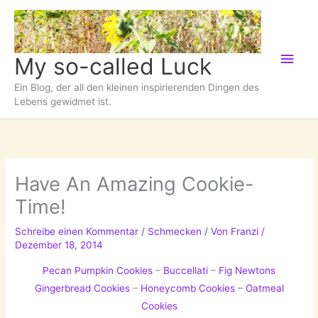
Zum
Inhalt
springen
Hau
My so-called Luck
Ein Blog, der all den kleinen inspirierenden Dingen des
Lebens gewidmet ist.
Have An Amazing Cookie-
Time!
Schreibe einen Kommentar
/
Schmecken
/ Von
Franzi
/
Dezember 18, 2014
Pecan Pumpkin Cookies
–
Buccellati
–
Fig Newtons
Gingerbread Cookies
–
Honeycomb Cookies
–
Oatmeal
Cookies