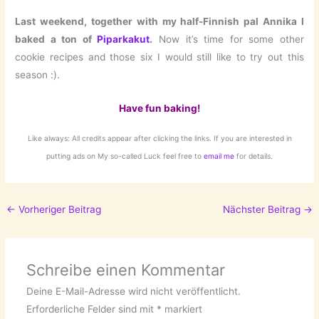
Last weekend, together with my half-Finnish pal Annika I
baked a ton of
Piparkakut
.
Now it’s time for some other
cookie recipes and those six I would still like to try out this
season :).
Have fun baking!
Like always: All credits appear after clicking the links. If you are interested in
putting ads on My so-called Luck feel free to
email me
for details.
←
Vorheriger Beitrag
Nächster Beitrag
→
Schreibe einen Kommentar
Deine E-Mail-Adresse wird nicht veröffentlicht.
Erforderliche Felder sind mit
*
markiert