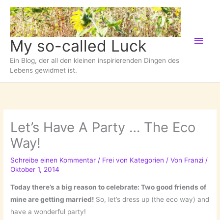
Zum
Inhalt
springen
Hau
My so-called Luck
Ein Blog, der all den kleinen inspirierenden Dingen des
Lebens gewidmet ist.
Let’s Have A Party … The Eco
Way!
Schreibe einen Kommentar
/
Frei von Kategorien
/ Von
Franzi
/
Oktober 1, 2014
Today there’s a big reason to celebrate: Two good friends of
mine are getting married!
So, let’s dress up (the eco way) and
have a wonderful party!