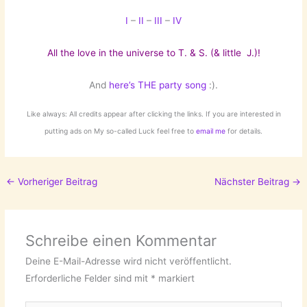
I
–
II
–
III
–
IV
All the love in the universe to T. & S. (& little J.)!
And
here’s THE party song
:).
Like always: All credits appear after clicking the links. If you are interested in
putting ads on My so-called Luck feel free to
email me
for details.
←
Vorheriger Beitrag
Nächster Beitrag
→
Schreibe einen Kommentar
Deine E-Mail-Adresse wird nicht veröffentlicht.
Erforderliche Felder sind mit
*
markiert