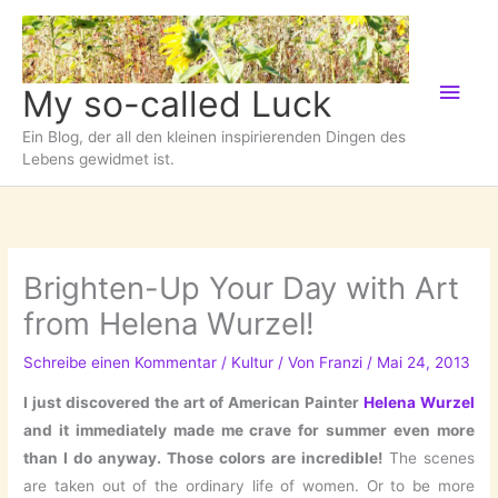
Zum
Inhalt
springen
Hau
My so-called Luck
Ein Blog, der all den kleinen inspirierenden Dingen des
Lebens gewidmet ist.
Brighten-Up Your Day with Art
from Helena Wurzel!
Schreibe einen Kommentar
/
Kultur
/ Von
Franzi
/
Mai 24, 2013
I just discovered the art of American Painter
Helena Wurzel
and it immediately made me crave for summer even more
than I do anyway. Those colors are incredible!
The scenes
are taken out of the ordinary life of women. Or to be more