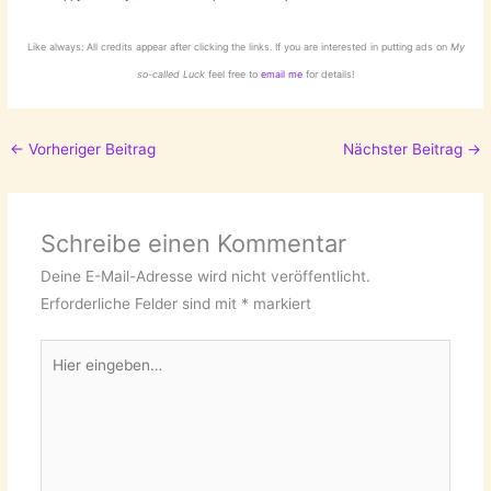
Like always: All credits appear after clicking the links. If you are interested in putting ads on
My
so-called Luck
feel free to
email me
for details!
←
Vorheriger Beitrag
Nächster Beitrag
→
Schreibe einen Kommentar
Deine E-Mail-Adresse wird nicht veröffentlicht.
Erforderliche Felder sind mit
*
markiert
Hier
eingeben…