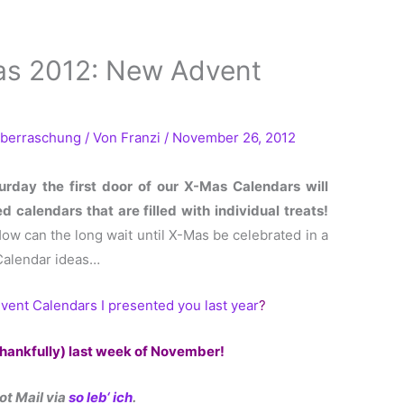
s 2012: New Advent
berraschung
/ Von
Franzi
/
November 26, 2012
urday the first door of our X-Mas Calendars will
d calendars that are filled with individual treats!
How can the long wait until X-Mas be celebrated in a
Calendar ideas…
vent Calendars I presented you last year
?
(thankfully) last week of November!
ot Mail via
so leb‘ ich
.