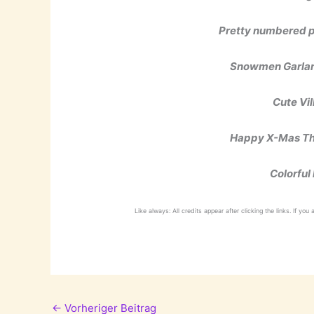
Pretty numbered 
Snowmen Garlan
Cute Vil
Happy X-Mas Th
Colorful
Like always: All credits appear after clicking the links. If you
←
Vorheriger Beitrag