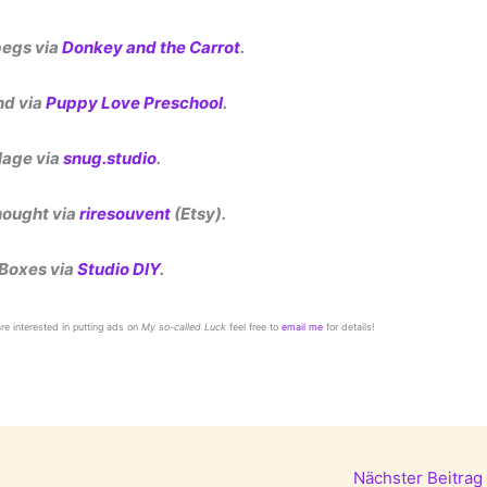
pegs via
Donkey and the Carrot
.
d via
Puppy Love Preschool
.
lage via
snug.studio
.
ought via
riresouvent
(Etsy).
 Boxes via
Studio DIY
.
 are interested in putting ads on
My so-called Luck
feel free to
email me
for details!
Nächster Beitrag