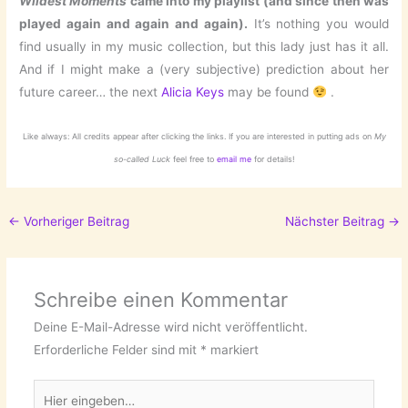
Wildest Moments
came into my playlist (and since then was
played again and again and again).
It’s nothing you would
find usually in my music collection, but this lady just has it all.
And if I might make a (very subjective) prediction about her
future career… the next
Alicia Keys
may be found
.
Like always: All credits appear after clicking the links. If you are interested in putting ads on
My
so-called Luck
feel free to
email me
for details!
←
Vorheriger Beitrag
Nächster Beitrag
→
Schreibe einen Kommentar
Deine E-Mail-Adresse wird nicht veröffentlicht.
Erforderliche Felder sind mit
*
markiert
Hier