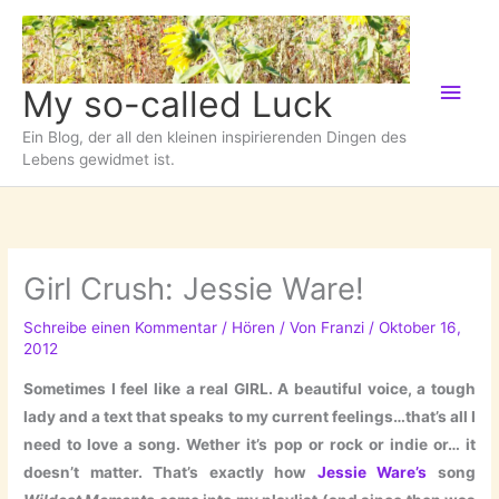
Zum
Inhalt
springen
Hau
My so-called Luck
Ein Blog, der all den kleinen inspirierenden Dingen des
Lebens gewidmet ist.
Girl Crush: Jessie Ware!
Schreibe einen Kommentar
/
Hören
/ Von
Franzi
/
Oktober 16,
2012
Sometimes I feel like a real GIRL. A beautiful voice, a tough
lady and a text that speaks to my current feelings…that’s all I
need to love a song. Wether it’s pop or rock or indie or… it
doesn’t matter. That’s exactly how
Jessie Ware’s
song