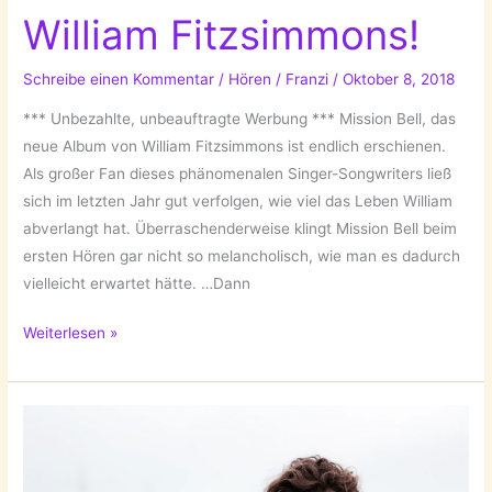
William Fitzsimmons!
von
William
Schreibe einen Kommentar
/
Hören
/
Franzi
/
Oktober 8, 2018
Fitzsimmons!
*** Unbezahlte, unbeauftragte Werbung *** Mission Bell, das
neue Album von William Fitzsimmons ist endlich erschienen.
Als großer Fan dieses phänomenalen Singer-Songwriters ließ
sich im letzten Jahr gut verfolgen, wie viel das Leben William
abverlangt hat. Überraschenderweise klingt Mission Bell beim
ersten Hören gar nicht so melancholisch, wie man es dadurch
vielleicht erwartet hätte. …Dann
Mission
Weiterlesen »
Bell
–
ein
neues
Album