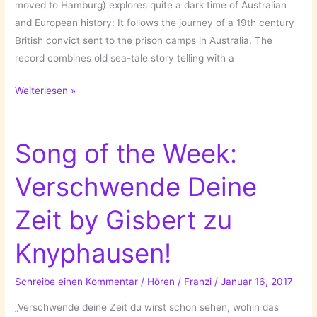
moved to Hamburg) explores quite a dark time of Australian
and European history: It follows the journey of a 19th century
British convict sent to the prison camps in Australia. The
record combines old sea-tale story telling with a
Spotlight
Weiterlesen »
on:
Musketeer
&
Song of the Week:
his
Verschwende Deine
new
EP
Zeit by Gisbert zu
Seven
Long
Knyphausen!
Years!
Schreibe einen Kommentar
/
Hören
/
Franzi
/
Januar 16, 2017
„Verschwende deine Zeit du wirst schon sehen, wohin das