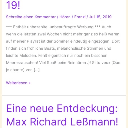
19!
Schreibe einen Kommentar
/
Hören
/
Franzi
/
Juli 15, 2019
*** Enthält unbezahlte, unbeauftragte Werbung *** Auch
wenn die letzten zwei Wochen nicht mehr ganz so heiß waren,
auf meiner Playlist ist der Sommer eindeutig eingezogen. Dort
finden sich fröhliche Beats, melancholische Stimmen und
leichte Melodien. Fehlt eigentlich nur noch ein bisschen
Meeresrauschen! Viel Spaß beim Reinhören :)! Si tu veux (Que
je chante) von […]
Auf
Weiterlesen »
meiner
Playlist
7-
Eine neue Entdeckung:
19!
Max Richard Leßmann!