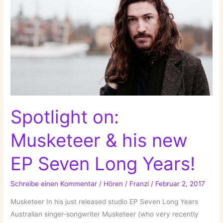
von
William
Fitzsimmons!
Spotlight on:
Musketeer & his new
EP Seven Long Years!
Schreibe einen Kommentar
/
Hören
/
Franzi
/
Februar 2, 2017
Musketeer In his just released studio EP Seven Long Years
Australian singer-songwriter Musketeer (who very recently