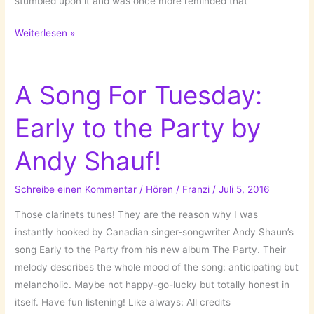
stumbled upon it and was once more reminded that
A
Weiterlesen »
Song
For
Tuesday:
A Song For Tuesday:
Nobody’s
Early to the Party by
Man
by
Andy Shauf!
Tina
Dico!
Schreibe einen Kommentar
/
Hören
/
Franzi
/
Juli 5, 2016
Those clarinets tunes! They are the reason why I was
instantly hooked by Canadian singer-songwriter Andy Shaun’s
song Early to the Party from his new album The Party. Their
melody describes the whole mood of the song: anticipating but
melancholic. Maybe not happy-go-lucky but totally honest in
itself. Have fun listening! Like always: All credits