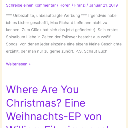
Schreibe einen Kommentar
/
Hören
/
Franzi
/
Januar 21, 2019
*** Unbezahlte, unbeauftragte Werbung *** Irgendwie habe
ich es bisher geschafft, Max Richard Leßmann nicht zu
kennen. Zum Glück hat sich das jetzt geändert :). Sein erstes
Soloalbum Liebe in Zeiten der Follower besteht aus zwölf
Songs, von denen jeder einzelne eine eigene kleine Geschichte
erzählt, der man nur zu gerne zuhört. P.S. Schaut Euch
Eine
Weiterlesen »
neue
Entdeckung:
Max
Where Are You
Richard
Christmas? Eine
Leßmann!
Weihnachts-EP von