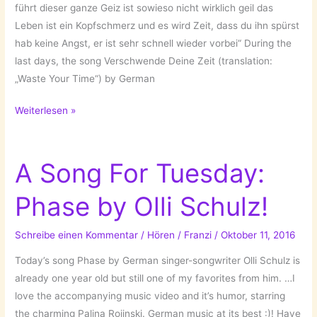
führt dieser ganze Geiz ist sowieso nicht wirklich geil das
Leben ist ein Kopfschmerz und es wird Zeit, dass du ihn spürst
hab keine Angst, er ist sehr schnell wieder vorbei“ During the
last days, the song Verschwende Deine Zeit (translation:
„Waste Your Time“) by German
Song
Weiterlesen »
of
the
Week:
A Song For Tuesday:
Verschwende
Phase by Olli Schulz!
Deine
Zeit
by
Schreibe einen Kommentar
/
Hören
/
Franzi
/
Oktober 11, 2016
Gisbert
Today’s song Phase by German singer-songwriter Olli Schulz is
zu
already one year old but still one of my favorites from him. …I
Knyphausen!
love the accompanying music video and it’s humor, starring
the charming Palina Rojinski. German music at its best :)! Have