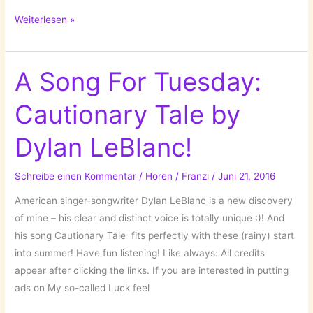
A
Weiterlesen »
Song
For
Tuesday:
A Song For Tuesday:
Early
Cautionary Tale by
to
the
Dylan LeBlanc!
Party
by
Schreibe einen Kommentar
/
Hören
/
Franzi
/
Juni 21, 2016
Andy
Shauf!
American singer-songwriter Dylan LeBlanc is a new discovery
of mine – his clear and distinct voice is totally unique :)! And
his song Cautionary Tale fits perfectly with these (rainy) start
into summer! Have fun listening! Like always: All credits
appear after clicking the links. If you are interested in putting
ads on My so-called Luck feel