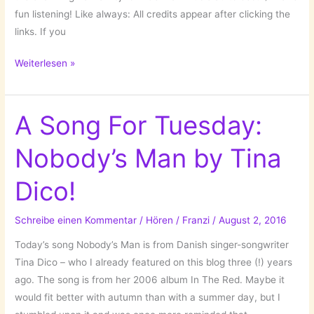
fun listening! Like always: All credits appear after clicking the
links. If you
A
Weiterlesen »
Song
For
Tuesday:
A Song For Tuesday:
Phase
Nobody’s Man by Tina
by
Olli
Dico!
Schulz!
Schreibe einen Kommentar
/
Hören
/
Franzi
/
August 2, 2016
Today’s song Nobody’s Man is from Danish singer-songwriter
Tina Dico – who I already featured on this blog three (!) years
ago. The song is from her 2006 album In The Red. Maybe it
would fit better with autumn than with a summer day, but I