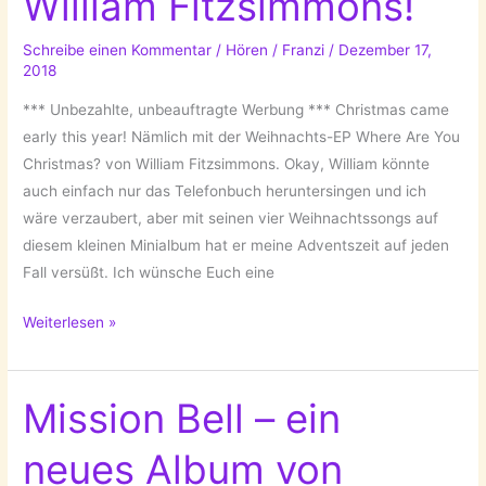
William Fitzsimmons!
Schreibe einen Kommentar
/
Hören
/
Franzi
/
Dezember 17,
2018
*** Unbezahlte, unbeauftragte Werbung *** Christmas came
early this year! Nämlich mit der Weihnachts-EP Where Are You
Christmas? von William Fitzsimmons. Okay, William könnte
auch einfach nur das Telefonbuch heruntersingen und ich
wäre verzaubert, aber mit seinen vier Weihnachtssongs auf
diesem kleinen Minialbum hat er meine Adventszeit auf jeden
Fall versüßt. Ich wünsche Euch eine
Where
Weiterlesen »
Are
You
Christmas?
Mission Bell – ein
Eine
neues Album von
Weihnachts-
EP