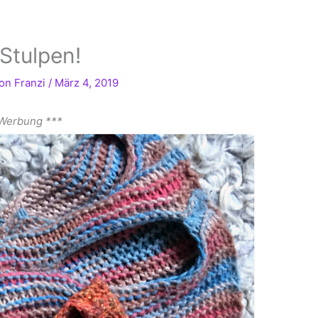
Stulpen!
Von
Franzi
/
März 4, 2019
 Werbung ***