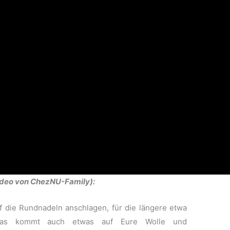
Video von ChezNU-Family):
f die Rundnadeln anschlagen, für die längere etwa
Das kommt auch etwas auf Eure Wolle und