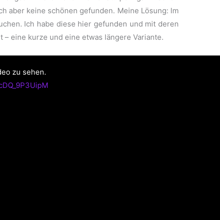
ich aber keine schönen gefunden. Meine Lösung: Im
uchen. Ich habe diese hier gefunden und mit deren
lt – eine kurze und eine etwas längere Variante.
deo zu sehen.
=cDQ_9P3UipM