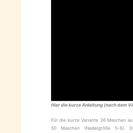
Hier die kurze Anleitung (nach dem 
Für die kurze Variante 36 Maschen au
50 Maschen (Nadelgröße 5-6). 