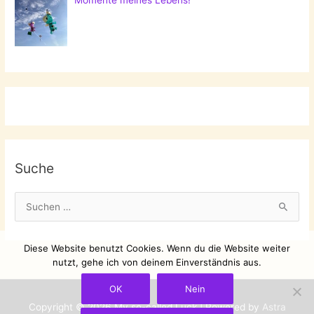
Suche
S
u
c
Diese Website benutzt Cookies. Wenn du die Website weiter
h
nutzt, gehe ich von deinem Einverständnis aus.
e
OK
Nein
n
Copyright © 2026
My so-called Luck
| Powered by
Astra
n