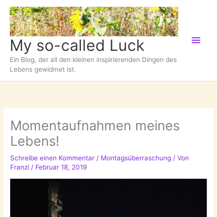
Zum
Inhalt
springen
Hau
My so-called Luck
Ein Blog, der all den kleinen inspirierenden Dingen des
Lebens gewidmet ist.
Momentaufnahmen meines
Lebens!
Schreibe einen Kommentar
/
Montagsüberraschung
/ Von
Franzi
/
Februar 18, 2019