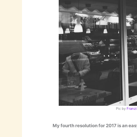
Pic by
Franzi
My fourth resolution for 2017 is an ea