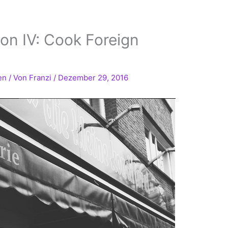
on IV: Cook Foreign
en
/ Von
Franzi
/
Dezember 29, 2016