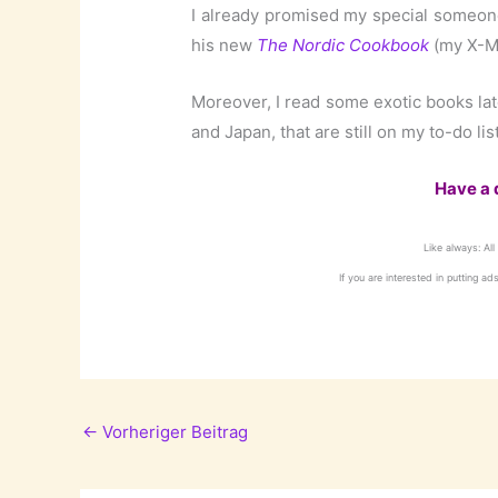
I already promised my special someone
his new
The Nordic Cookbook
(my X-Ma
Moreover, I read some exotic books la
and Japan, that are still on my to-do li
Have a 
Like always: All 
If you are interested in putting ad
←
Vorheriger Beitrag