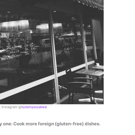
. Instagram @
luckmysocalled
.
sy one: Cook more foreign (gluten-free) dishes.