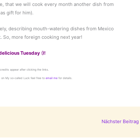
, that we will cook every month another dish from
s gift for him).
tely, describing mouth-watering dishes from Mexico
st. So, more foreign cooking next year!
delicious Tuesday :)!
credits appear after clicking the links.
s on My so-called Luck feel free to
email me
for details.
Nächster Beitrag