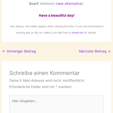
Scarf:
Heirloom (
new alternative
).
Have a beautiful day!
Like always: All credits appear after clicking the links. If you are interested in
putting ads on My so-called Luck feel free to
email me
for details.
←
Vorheriger Beitrag
Nächster Beitrag
→
Schreibe einen Kommentar
Deine E-Mail-Adresse wird nicht veröffentlicht.
Erforderliche Felder sind mit
*
markiert
Hier
eingeben…