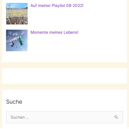
Auf meiner Playlist 08-2022!
Momente meines Lebens!
Suche
S
u