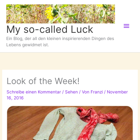
Zum
Inhalt
springen
Hau
My so-called Luck
Ein Blog, der all den kleinen inspirierenden Dingen des
Lebens gewidmet ist.
Look of the Week!
Schreibe einen Kommentar
/
Sehen
/ Von
Franzi
/
November
16, 2016