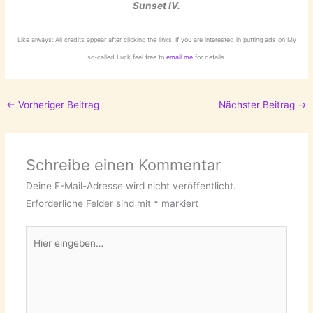
Sunset IV.
Like always: All credits appear after clicking the links. If you are interested in putting ads on My
so-called Luck feel free to
email me
for details.
←
Vorheriger Beitrag
Nächster Beitrag
→
Schreibe einen Kommentar
Deine E-Mail-Adresse wird nicht veröffentlicht.
Erforderliche Felder sind mit
*
markiert
Hier
eingeben…