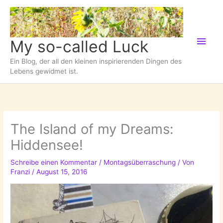
Zum
Inhalt
springen
Hau
My so-called Luck
Ein Blog, der all den kleinen inspirierenden Dingen des
Lebens gewidmet ist.
The Island of my Dreams:
Hiddensee!
Schreibe einen Kommentar
/
Montagsüberraschung
/ Von
Franzi
/
August 15, 2016