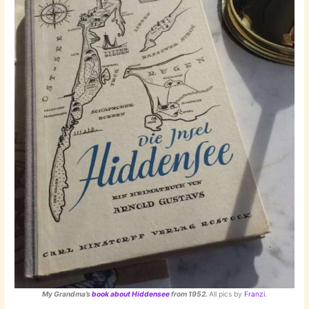
My Grandma’s
book about Hiddensee
from 1952.
All pics by
Franzi
.