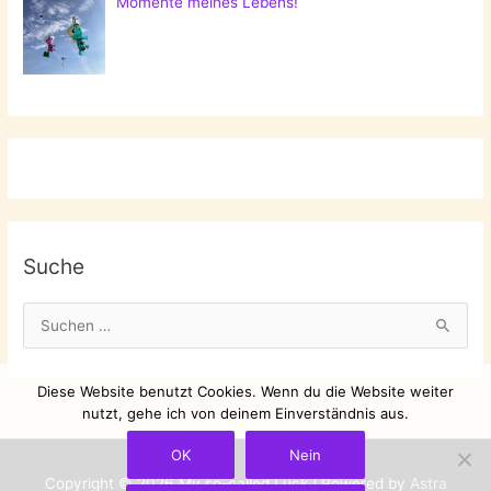
Momente meines Lebens!
Suche
S
u
c
Diese Website benutzt Cookies. Wenn du die Website weiter
h
nutzt, gehe ich von deinem Einverständnis aus.
e
OK
Nein
n
Copyright © 2026
My so-called Luck
| Powered by
Astra