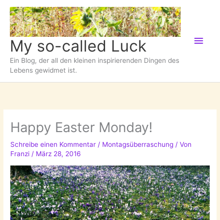
Zum
Inhalt
springen
Hau
My so-called Luck
Ein Blog, der all den kleinen inspirierenden Dingen des
Lebens gewidmet ist.
Happy Easter Monday!
Schreibe einen Kommentar
/
Montagsüberraschung
/ Von
Franzi
/
März 28, 2016