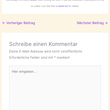
so-called Luck feel free to
email me
for details.
←
Vorheriger Beitrag
Nächster Beitrag
→
Schreibe einen Kommentar
Deine E-Mail-Adresse wird nicht veröffentlicht.
Erforderliche Felder sind mit
*
markiert
Hier
eingeben…