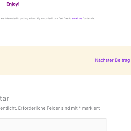
Enjoy!
ou are interested in putting ads on My so-called Luck feel free to
email me
for details.
Nächster Beitrag
tar
entlicht.
Erforderliche Felder sind mit
*
markiert