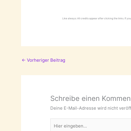
Like always: All credits appear after clicking the links. If y
←
Vorheriger Beitrag
Schreibe einen Kommen
Deine E-Mail-Adresse wird nicht veröff
Hier
eingeben…