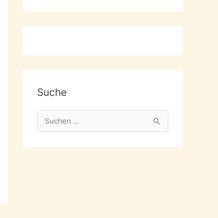
Suche
S
u
c
h
e
n
n