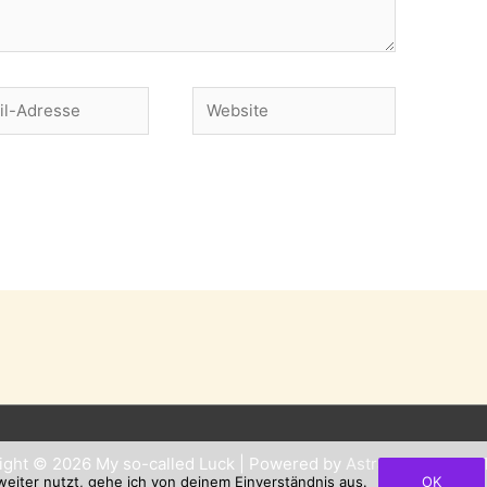
Website
se
ight © 2026
My so-called Luck
| Powered by
Astra WordPress
eiter nutzt, gehe ich von deinem Einverständnis aus.
OK