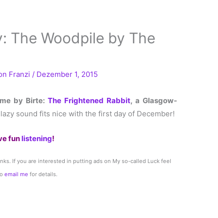
: The Woodpile by The
Von
Franzi
/
Dezember 1, 2015
me by Birte:
The Frightened Rabbit
, a Glasgow-
lazy sound fits nice with the first day of December!
ve fun
listening
!
links. If you are interested in putting ads on My so-called Luck feel
to
email me
for details.