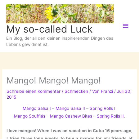
Zum
Inhalt
springen
Hau
My so-called Luck
Ein Blog, der all den kleinen inspirierenden Dingen des
Lebens gewidmet ist.
Mango! Mango! Mango!
Schreibe einen Kommentar
/
Schmecken
/ Von
Franzi
/
Juli 30,
2015
Mango Salsa I
–
Mango Salsa II
–
Spring Rolls I
.
Mango Soufflés
–
Mango Cashew Bites
–
Spring Rolls II
.
I love mangos! When I was on vacation in Cuba 16 years ago,
I tried three long weeks to buy a mango for my friends at