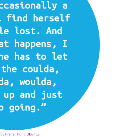
s by
Franzi
. Font:
Ubuntu
.