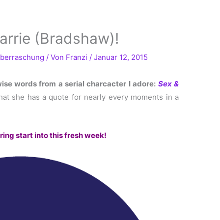
rrie (Bradshaw)!
berraschung
/ Von
Franzi
/
Januar 12, 2015
wise words from a serial charcacter I adore:
Sex &
that she has a quote for nearly every moments in a
ring start into this fresh week!