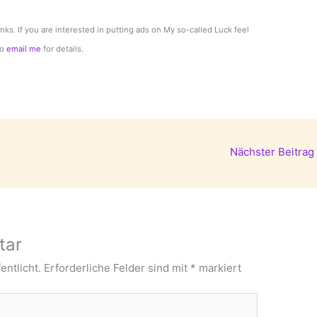
links. If you are interested in putting ads on My so-called Luck feel
to
email me
for details.
Nächster Beitrag
tar
entlicht.
Erforderliche Felder sind mit
*
markiert