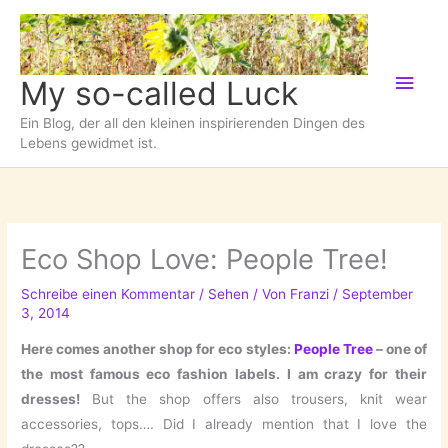
Zum
Inhalt
springen
Hau
My so-called Luck
Ein Blog, der all den kleinen inspirierenden Dingen des
Lebens gewidmet ist.
Eco Shop Love: People Tree!
Schreibe einen Kommentar
/
Sehen
/ Von
Franzi
/
September
3, 2014
Here comes another shop for eco styles:
People Tree
– one of
the most famous eco fashion labels. I am crazy for their
dresses!
But the shop offers also trousers, knit wear
accessories, tops…. Did I already mention that I love the