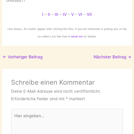
dresses??
I
–
II
–
III
–
IV
–
V
–
VI
–
VII
Like always: All credits appear after clicking the links. If you are interested in putting ads on My
so-called Luck feel free to
email me
for details.
←
Vorheriger Beitrag
Nächster Beitrag
→
Schreibe einen Kommentar
Deine E-Mail-Adresse wird nicht veröffentlicht.
Erforderliche Felder sind mit
*
markiert
Hier
eingeben…