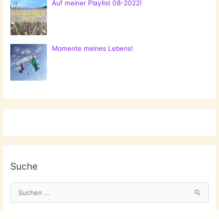
Auf meiner Playlist 08-2022!
Momente meines Lebens!
Suche
S
u
c