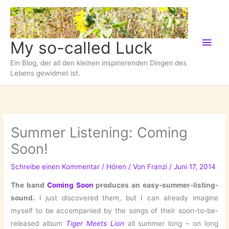
Zum
Inhalt
springen
Hau
My so-called Luck
Ein Blog, der all den kleinen inspirierenden Dingen des
Lebens gewidmet ist.
Summer Listening: Coming
Soon!
Schreibe einen Kommentar
/
Hören
/ Von
Franzi
/
Juni 17, 2014
The band
Coming Soon
produces an easy-summer-listing-
sound.
I just discovered them, but I can already imagine
myself to be accompanied by the songs of their soon-to-be-
released album
Tiger Meets Lion
all summer long – on long