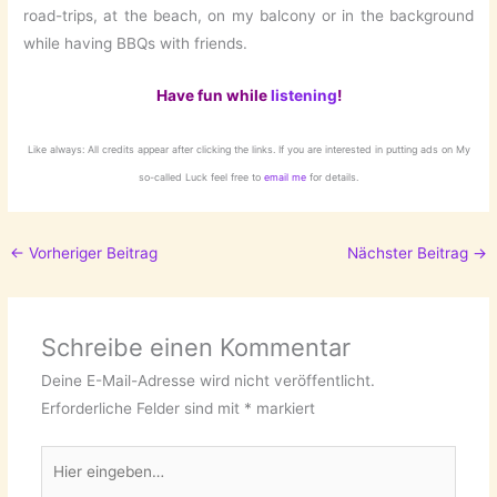
road-trips, at the beach, on my balcony or in the background
while having BBQs with friends.
Have fun while
listening
!
Like always: All credits appear after clicking the links. If you are interested in putting ads on My
so-called Luck feel free to
email me
for details.
←
Vorheriger Beitrag
Nächster Beitrag
→
Schreibe einen Kommentar
Deine E-Mail-Adresse wird nicht veröffentlicht.
Erforderliche Felder sind mit
*
markiert
Hier
eingeben…