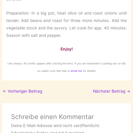
Preparation:
In a big pot, heat olive oil and roast onions until
tender. Add beans and roast for three more minutes. Add the
vegetable stock and the savory. Let cook for app. 40 minutes.
Season with salt and pepper.
Enjoy!
Like always: All credits appear after clicking the links. If you are interested in putting ads on
My
so-called Luck
feel free to
email me
for details!
←
Vorheriger Beitrag
Nächster Beitrag
→
Schreibe einen Kommentar
Deine E-Mail-Adresse wird nicht veröffentlicht.