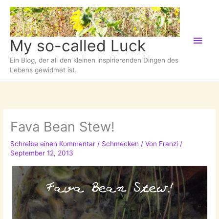
Zum
Inhalt
springen
Hau
My so-called Luck
Ein Blog, der all den kleinen inspirierenden Dingen des
Lebens gewidmet ist.
Fava Bean Stew!
Schreibe einen Kommentar
/
Schmecken
/ Von
Franzi
/
September 12, 2013