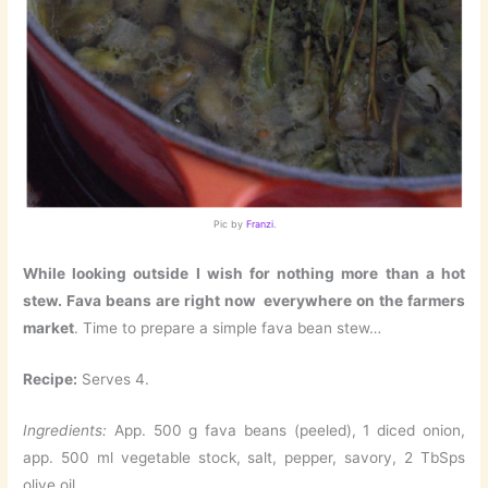
Pic by
Franzi
.
While looking outside I wish for nothing more than a hot
stew. Fava beans are right now everywhere on the farmers
market
. Time to prepare a simple fava bean stew…
Recipe:
Serves 4.
Ingredients:
App. 500 g fava beans (peeled), 1 diced onion,
app. 500 ml vegetable stock, salt, pepper, savory, 2 TbSps
olive oil.