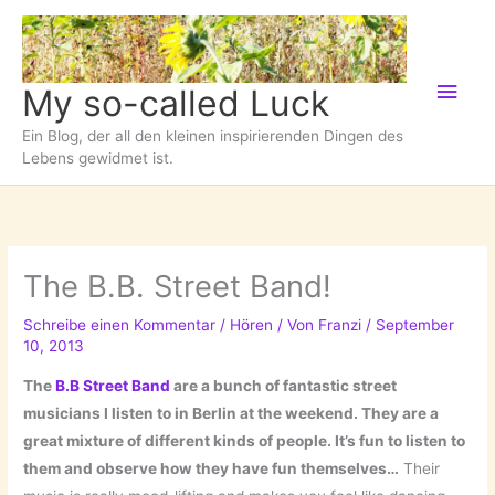
Zum
Inhalt
springen
Hau
My so-called Luck
Ein Blog, der all den kleinen inspirierenden Dingen des
Lebens gewidmet ist.
The B.B. Street Band!
Schreibe einen Kommentar
/
Hören
/ Von
Franzi
/
September
10, 2013
The
B.B Street Band
are a bunch of fantastic street
musicians I listen to in Berlin at the weekend. They are a
great mixture of different kinds of people. It’s fun to listen to
them and observe how they have fun themselves…
Their