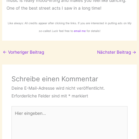
music is really mood-lifting and makes you feel like dancing.
One of the best street acts I saw in a long time!
Like always: All credits appear after clicking the links. If you are interested in putting ads on
My
so-called Luck
feel free to
email me
for details!
←
Vorheriger Beitrag
Nächster Beitrag
→
Schreibe einen Kommentar
Deine E-Mail-Adresse wird nicht veröffentlicht.
Erforderliche Felder sind mit
*
markiert
Hier
eingeben…