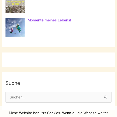
Momente meines Lebens!
Suche
S
u
c
Diese Website benutzt Cookies. Wenn du die Website weiter
h