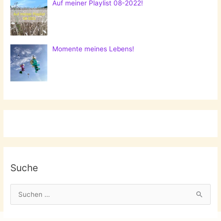
Auf meiner Playlist 08-2022!
Momente meines Lebens!
Suche
S
u
c