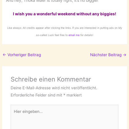
And hey, Thoka Maer is totally right, it’s no biggie!
I wish you a wonderful weekend without any biggies!
Like always: All credits appear after clicking the links. If you are interested in putting ads on
My
so-called Luck
feel free to
email me
for details!
←
Vorheriger Beitrag
Nächster Beitrag
→
Schreibe einen Kommentar
Deine E-Mail-Adresse wird nicht veröffentlicht.
Erforderliche Felder sind mit
*
markiert
Hier
eingeben…