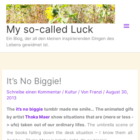
Zum
Inhalt
springen
Hau
My so-called Luck
Ein Blog, der all den kleinen inspirierenden Dingen des
Lebens gewidmet ist.
It’s No Biggie!
Schreibe einen Kommentar
/
Kultur
/ Von
Franzi
/
August 30,
2013
The
it’s no biggie
tumblr made me smile… The animated gifs
by artist
Thoka Maer
show situations that are (more or less -
> ufo) taken out of our ordinary lifes.
The umbrella scene or
the books falling down the desk situation – I know them all.