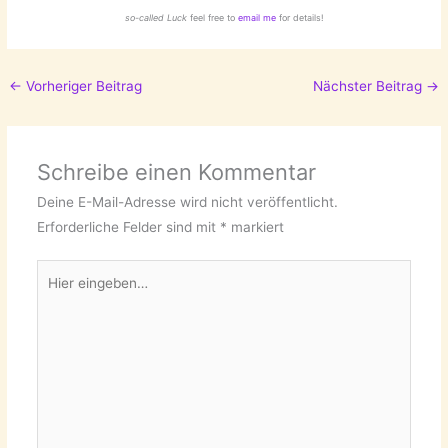
so-called Luck
feel free to
email me
for details!
←
Vorheriger Beitrag
Nächster Beitrag
→
Schreibe einen Kommentar
Deine E-Mail-Adresse wird nicht veröffentlicht.
Erforderliche Felder sind mit
*
markiert
Hier
eingeben…