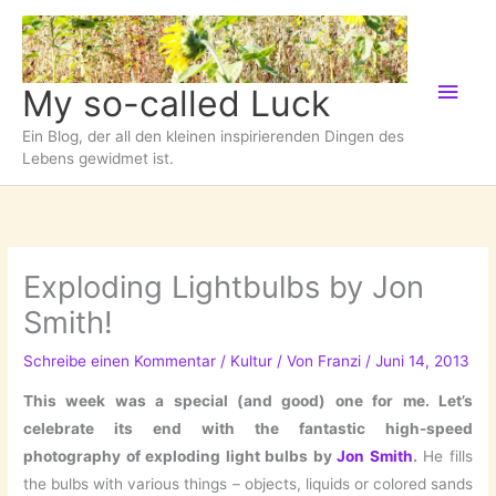
Zum
Inhalt
springen
Hau
My so-called Luck
Ein Blog, der all den kleinen inspirierenden Dingen des
Lebens gewidmet ist.
Exploding Lightbulbs by Jon
Smith!
Schreibe einen Kommentar
/
Kultur
/ Von
Franzi
/
Juni 14, 2013
This week was a special (and good) one for me. Let’s
celebrate its end with the fantastic high-speed
photography of exploding light bulbs by
Jon Smith
.
He fills
the bulbs with various things – objects, liquids or colored sands