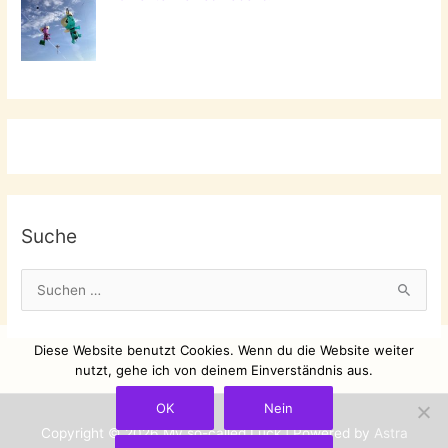
Suche
S
u
c
Diese Website benutzt Cookies. Wenn du die Website weiter
h
nutzt, gehe ich von deinem Einverständnis aus.
e
OK
Nein
n
Copyright © 2026
My so-called Luck
| Powered by
Astra
n