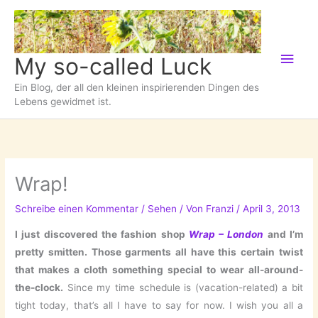
Zum
Inhalt
springen
Hau
My so-called Luck
Ein Blog, der all den kleinen inspirierenden Dingen des
Lebens gewidmet ist.
Wrap!
Schreibe einen Kommentar
/
Sehen
/ Von
Franzi
/
April 3, 2013
I just discovered the fashion shop
Wrap – London
and I’m
pretty smitten. Those garments all have this certain twist
that makes a cloth something special to wear all-around-
the-clock.
Since my time schedule is (vacation-related) a bit
tight today, that’s all I have to say for now. I wish you all a