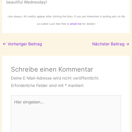
beautiful Wednesday!
Like always: All credits appear after clicking the links. If you are interested in putting ads on
My
so-called Luck
feel free to
email me
for details!
←
Vorheriger Beitrag
Nächster Beitrag
→
Schreibe einen Kommentar
Deine E-Mail-Adresse wird nicht veröffentlicht.
Erforderliche Felder sind mit
*
markiert
Hier
eingeben…