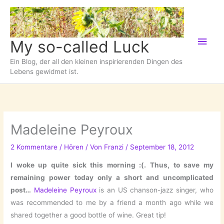
Zum
Inhalt
springen
Hau
My so-called Luck
Ein Blog, der all den kleinen inspirierenden Dingen des
Lebens gewidmet ist.
Madeleine Peyroux
2 Kommentare
/
Hören
/ Von
Franzi
/
September 18, 2012
I woke up quite sick this morning :(. Thus, to save my
remaining power today only a short and uncomplicated
post…
Madeleine Peyroux
is an US chanson-jazz singer, who
was recommended to me by a friend a month ago while we
shared together a good bottle of wine. Great tip!