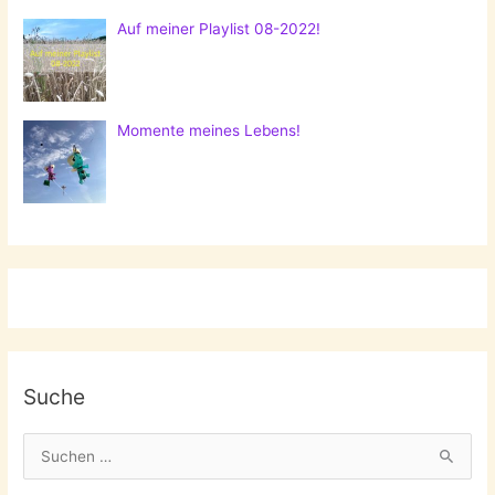
Auf meiner Playlist 08-2022!
Momente meines Lebens!
Suche
S
u