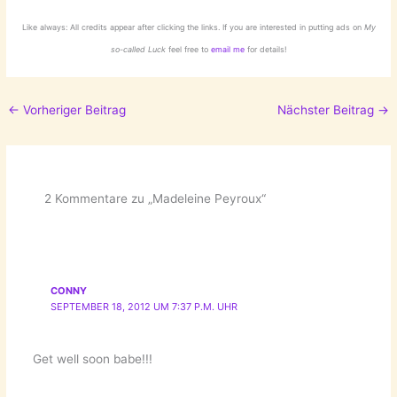
Like always: All credits appear after clicking the links. If you are interested in putting ads on
My
so-called Luck
feel free to
email me
for details!
←
Vorheriger Beitrag
Nächster Beitrag
→
2 Kommentare zu „Madeleine Peyroux“
CONNY
SEPTEMBER 18, 2012 UM 7:37 P.M. UHR
Get well soon babe!!!