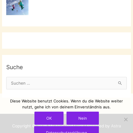
Suche
S
u
c
Diese Website benutzt Cookies. Wenn du die Website weiter
h
nutzt, gehe ich von deinem Einverständnis aus.
e
OK
Nein
n
Copyright © 2026
My so-called Luck
| Powered by
Astra
n
Datenschutzerklärung