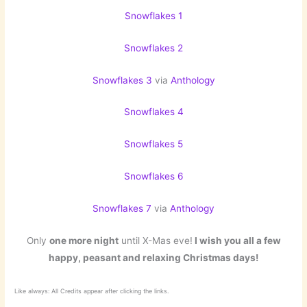
Snowflakes 1
Snowflakes 2
Snowflakes 3
via
Anthology
Snowflakes 4
Snowflakes 5
Snowflakes 6
Snowflakes 7
via
Anthology
Only
one more night
until X-Mas eve!
I wish you all a few
happy, peasant and relaxing Christmas days!
Like always: All Credits appear after clicking the links.