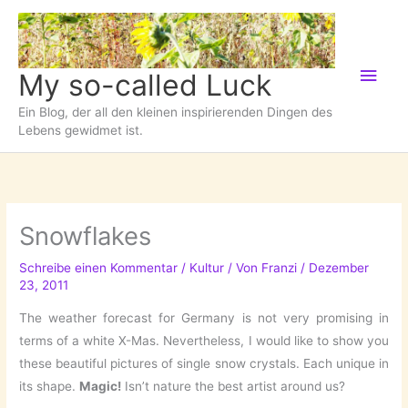
Zum
Inhalt
springen
Hau
My so-called Luck
Ein Blog, der all den kleinen inspirierenden Dingen des
Lebens gewidmet ist.
Snowflakes
Schreibe einen Kommentar
/
Kultur
/ Von
Franzi
/
Dezember
23, 2011
The weather forecast for Germany is not very promising in
terms of a white X-Mas. Nevertheless, I would like to show you
these beautiful pictures of single snow crystals. Each unique in
its shape.
Magic!
Isn’t nature the best artist around us?