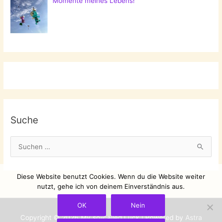
Momente meines Lebens!
Suche
S
u
c
Diese Website benutzt Cookies. Wenn du die Website weiter
h
nutzt, gehe ich von deinem Einverständnis aus.
e
OK
Nein
n
Copyright © 2026
My so-called Luck
| Powered by
Astra