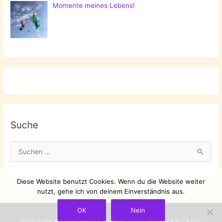
Momente meines Lebens!
Suche
S
u
c
Diese Website benutzt Cookies. Wenn du die Website weiter
h
nutzt, gehe ich von deinem Einverständnis aus.
e
OK
Nein
n