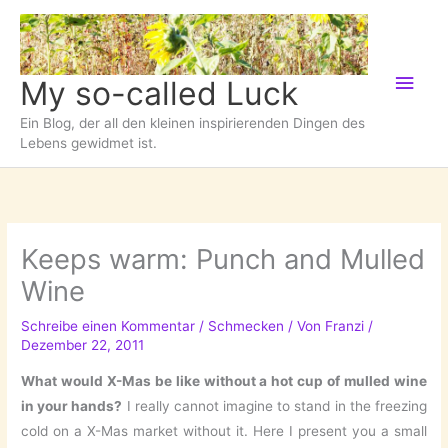
Zum
Inhalt
springen
Hau
My so-called Luck
Ein Blog, der all den kleinen inspirierenden Dingen des
Lebens gewidmet ist.
Keeps warm: Punch and Mulled
Wine
Schreibe einen Kommentar
/
Schmecken
/ Von
Franzi
/
Dezember 22, 2011
What would X-Mas be like without a hot cup of mulled wine
in your hands?
I really cannot imagine to stand in the freezing
cold on a X-Mas market without it. Here I present you a small