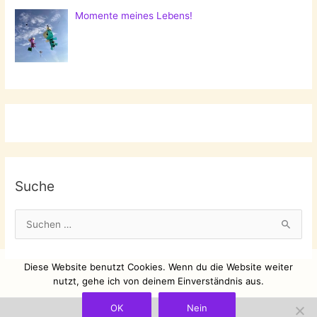
Momente meines Lebens!
Suche
S
u
c
Diese Website benutzt Cookies. Wenn du die Website weiter
h
nutzt, gehe ich von deinem Einverständnis aus.
e
OK
Nein
n