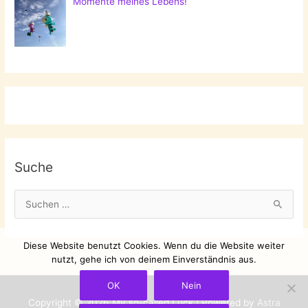
Momente meines Lebens!
Suche
S
u
c
Diese Website benutzt Cookies. Wenn du die Website weiter
h
nutzt, gehe ich von deinem Einverständnis aus.
e
OK
Nein
n
Copyright © 2026
My so-called Luck
| Powered by
Astra