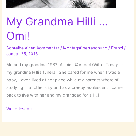
My Grandma Hilli …
Omi!
Schreibe einen Kommentar
/
Montagsüberraschung
/
Franzi
/
Januar 25, 2016
Me and my grandma 1982. All pics ©Ahnert/Witte. Today it’s
my grandma Hilli’s funeral: She cared for me when I was a
baby, I even lived at her place while my parents where still
studying in another city and as a creepy adolescent I came
back to live with her and my granddad for a […]
My
Weiterlesen »
Grandma
Hilli
…