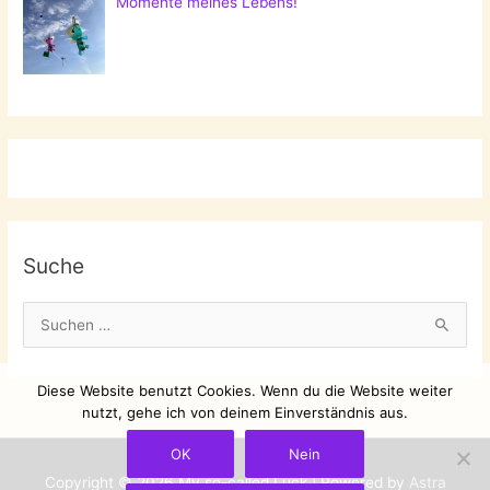
Momente meines Lebens!
Suche
S
u
c
Diese Website benutzt Cookies. Wenn du die Website weiter
h
nutzt, gehe ich von deinem Einverständnis aus.
e
OK
Nein
n
Copyright © 2026
My so-called Luck
| Powered by
Astra