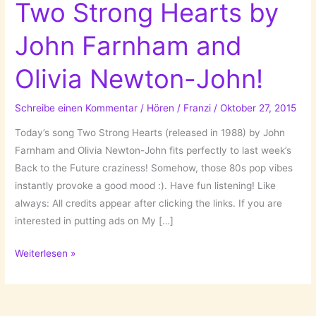
Two Strong Hearts by
John Farnham and
Olivia Newton-John!
Schreibe einen Kommentar
/
Hören
/
Franzi
/
Oktober 27, 2015
Today’s song Two Strong Hearts (released in 1988) by John
Farnham and Olivia Newton-John fits perfectly to last week’s
Back to the Future craziness! Somehow, those 80s pop vibes
instantly provoke a good mood :). Have fun listening! Like
always: All credits appear after clicking the links. If you are
interested in putting ads on My […]
A
Weiterlesen »
Song
For
Tuesday: