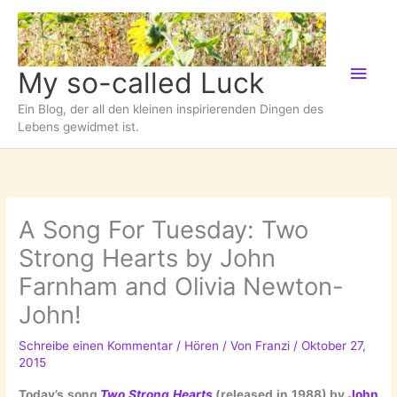
Zum
Inhalt
springen
Hau
My so-called Luck
Ein Blog, der all den kleinen inspirierenden Dingen des
Lebens gewidmet ist.
A Song For Tuesday: Two
Strong Hearts by John
Farnham and Olivia Newton-
John!
Schreibe einen Kommentar
/
Hören
/ Von
Franzi
/
Oktober 27,
2015
Today’s song
Two Strong Hearts
(released in 1988) by
John