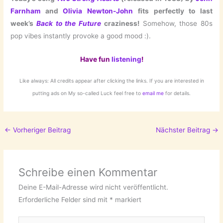
Farnham
and
Olivia Newton-John
fits perfectly to last
week’s
Back to the Future
craziness!
Somehow, those 80s
pop vibes instantly provoke a good mood :).
Have fun
listening
!
Like always: All credits appear after clicking the links. If you are interested in
putting ads on My so-called Luck feel free to
email me
for details.
←
Vorheriger Beitrag
Nächster Beitrag
→
Schreibe einen Kommentar
Deine E-Mail-Adresse wird nicht veröffentlicht.
Erforderliche Felder sind mit
*
markiert
Hier