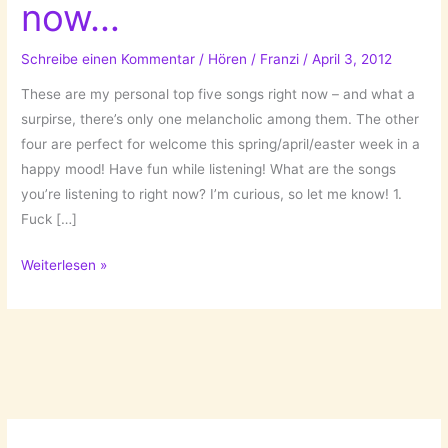
now…
Schreibe einen Kommentar
/
Hören
/
Franzi
/
April 3, 2012
These are my personal top five songs right now – and what a
surpirse, there’s only one melancholic among them. The other
four are perfect for welcome this spring/april/easter week in a
happy mood! Have fun while listening! What are the songs
you’re listening to right now? I’m curious, so let me know! 1.
Fuck […]
What
Weiterlesen »
I
listen
to
right
now…