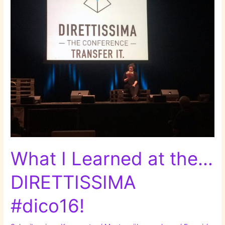
What I Learned at the…
DIRETTISSIMA
#dico16!