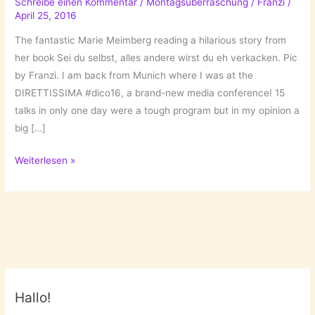
Schreibe einen Kommentar
/
Montagsüberraschung
/
Franzi
/
April 25, 2016
The fantastic Marie Meimberg reading a hilarious story from
her book Sei du selbst, alles andere wirst du eh verkacken. Pic
by Franzi. I am back from Munich where I was at the
DIRETTISSIMA #dico16, a brand-new media conference! 15
talks in only one day were a tough program but in my opinion a
big […]
What
Weiterlesen »
I
Learned
at
the…
DIRETTISSIMA
#dico16!
Hallo!