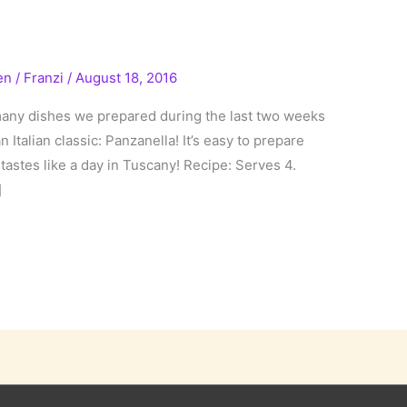
en
/
Franzi
/
August 18, 2016
many dishes we prepared during the last two weeks
Italian classic: Panzanella! It’s easy to prepare
tastes like a day in Tuscany! Recipe: Serves 4.
]