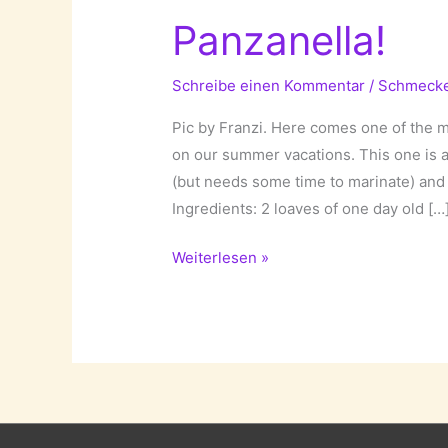
Panzanella!
Schreibe einen Kommentar
/
Schmeck
Pic by Franzi. Here comes one of the 
on our summer vacations. This one is an 
(but needs some time to marinate) and 
Ingredients: 2 loaves of one day old […
Panzanella!
Weiterlesen »