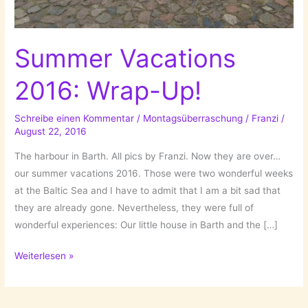
Summer Vacations
2016: Wrap-Up!
Schreibe einen Kommentar
/
Montagsüberraschung
/
Franzi
/
August 22, 2016
The harbour in Barth. All pics by Franzi. Now they are over…
our summer vacations 2016. Those were two wonderful weeks
at the Baltic Sea and I have to admit that I am a bit sad that
they are already gone. Nevertheless, they were full of
wonderful experiences: Our little house in Barth and the […]
Summer
Weiterlesen »
Vacations
2016:
Wrap-