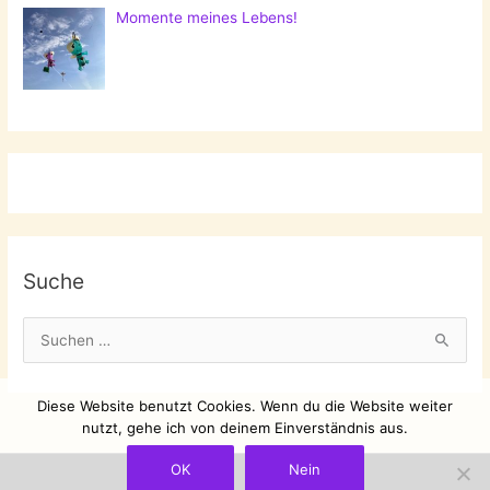
Momente meines Lebens!
Suche
S
u
c
Diese Website benutzt Cookies. Wenn du die Website weiter
h
nutzt, gehe ich von deinem Einverständnis aus.
e
OK
Nein
n