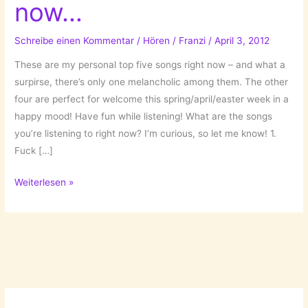
now…
Schreibe einen Kommentar
/
Hören
/
Franzi
/
April 3, 2012
These are my personal top five songs right now – and what a
surpirse, there’s only one melancholic among them. The other
four are perfect for welcome this spring/april/easter week in a
happy mood! Have fun while listening! What are the songs
you’re listening to right now? I’m curious, so let me know! 1.
Fuck […]
What
Weiterlesen »
I
listen
to
right
now…