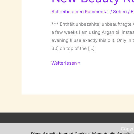
Schreibe einen Kommentar
/
Sehen
/
F
*** Enthält unbezahlte, unbeauftragte 
a few weeks I am using Argan oil inst
evening (I use exactly this oil). Only 
30) on top of the […]
New
Weiterlesen »
Beauty
Routine:
Argan
Oil!
Copyr
Diese Website benutzt Cookies. Wenn du die Website w