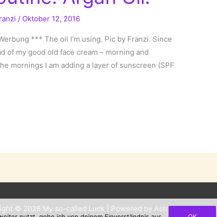
ranzi
/
Oktober 12, 2016
Werbung *** The oil I’m using. Pic by Franzi. Since
ead of my good old face cream – morning and
in the mornings I am adding a layer of sunscreen (SPF
ight © 2026
My so-called Luck
| Powered by
Astra WordPress
eiter nutzt, gehe ich von deinem Einverständnis aus.
OK