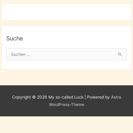
Suche
S
u
c
h
e
n
Copyright © 2026
My so-called Luck
| Powered by
Astra
n
WordPress-Theme
a
c
h
: