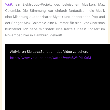
Wolf
, ein Elektropop-Projekt des belgischen Musikers Max
Colombie. Die Stimmung war einfach fantastisch, die Musik
eine Mischung aus tanzbarer Mystik und donnernden Pop und
der Sänger Max Colombie eine Nummer für sich, vor Charisma
leuchtend. Ich habe mir sofort eine Karte für sein Konzert im
November, hier in Hamburg, gekauft.
Aktivieren Sie JavaScript um das Video zu sehen.
https://www.youtube.com/watch?v=Ve8WePILXeM