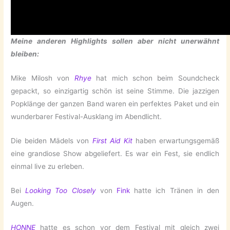
Meine anderen Highlights sollen aber nicht unerwähnt
bleiben:
Mike Milosh von
Rhye
hat mich schon beim Soundcheck
gepackt, so einzigartig schön ist seine Stimme. Die jazzigen
Popklänge der ganzen Band waren ein perfektes Paket und ein
wunderbarer Festival-Ausklang im Abendlicht.
Die beiden Mädels von
First Aid Kit
haben erwartungsgemäß
eine grandiose Show abgeliefert. Es war ein Fest, sie endlich
einmal live zu erleben.
Bei
Looking Too Closely
von
Fink
hatte ich Tränen in den
Augen.
HONNE
hatte es schon vor dem Festival mit gleich zwei